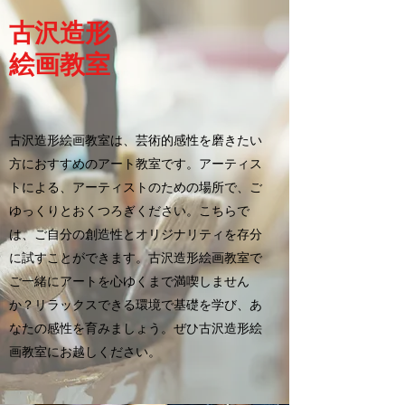
古沢造形
絵画教室
古沢造形絵画教室は、芸術的感性を磨きたい
方におすすめのアート教室です。アーティス
トによる、アーティストのための場所で、ご
ゆっくりとおくつろぎください。こちらで
は、ご自分の創造性とオリジナリティを存分
に試すことができます。古沢造形絵画教室で
ご一緒にアートを心ゆくまで満喫しません
か？リラックスできる環境で基礎を学び、あ
なたの感性を育みましょう。ぜひ古沢造形絵
画教室にお越しください。