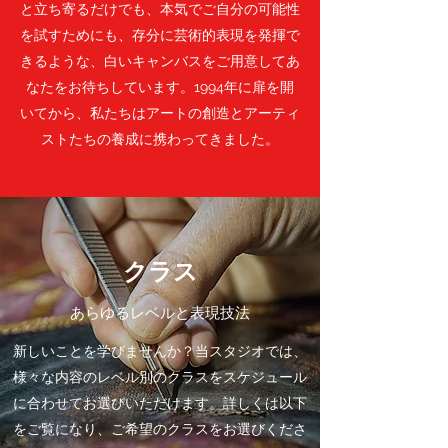
と立ち寄るだけでも、本気でご自分の可能性
を試すためにも、存分に芸術的表現を発揮で
きるような、白いキャンバスをご用意してあ
なたをお待ちしています。1994年に扉を開
いてから、私たちはアートの創造とアーティ
ストたちの養成に携わってきました。
クラス
あらゆるレベルと表現技法
新しいことを学びませんか？当スタジオでは、
様々な内容のレベル別のクラスをスケジュール
に合わせてお選びいただけます。詳しくは以下
をご覧になり、ご希望のクラスをお選びくださ